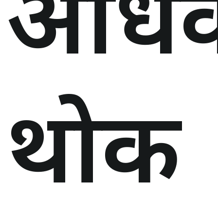
अधि
थोक