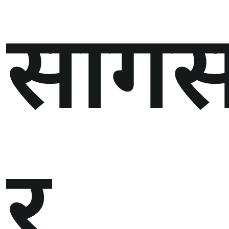
सागस
र