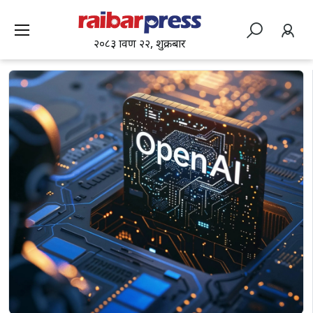
२०८३ श्रावण २२, शुक्रबार