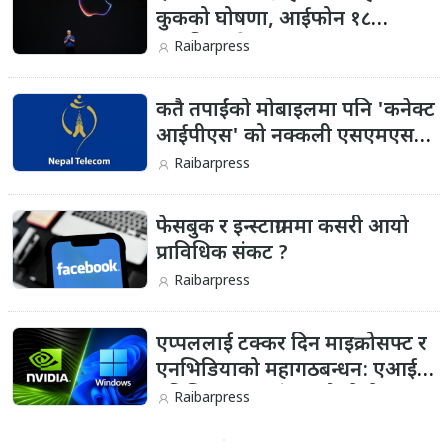
कुकको घोषणा, आईफोन १८
प्रभावित हुने
Raibarpress
कतै तपाईंको मोबाइलमा पनि 'कनेक्ट
आईपीएस' को नक्कली एसएमएस त
आएन?
Raibarpress
फेसबुक र इन्स्टाग्राममा कसरी आयो
प्राविधिक संकट ?
Raibarpress
एप्पललाई टक्कर दिन माइक्रोसफ्ट र
एनभिडियाको महागठबन्धन: एआई
प्रविधियुक्त 'नयाँ युगको पीसी'
Raibarpress
आउँदै