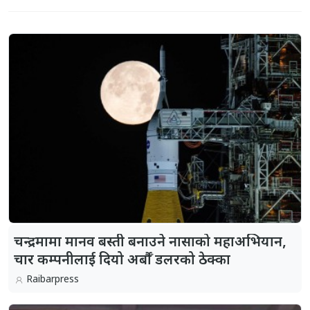
चन्द्रमामा मानव बस्ती बनाउने नासाको महाअभियान,
चार कम्पनीलाई दियो अर्बौँ डलरको ठेक्का
Raibarpress