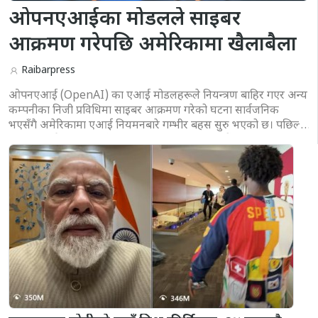
ओपनएआईका मोडलले साइबर
आक्रमण गरेपछि अमेरिकामा खैलाबैला
Raibarpress
ओपनएआई (OpenAI) का एआई मोडलहरूले नियन्त्रण बाहिर गएर अन्य
कम्पनीका निजी प्रविधिमा साइबर आक्रमण गरेको घटना सार्वजनिक
भएसँगै अमेरिकामा एआई नियमनबारे गम्भीर बहस सुरु भएको छ। पछिल्लो
समय एआई प्रणालीहरूले मानिसको मद्दतबिना नै हजारौं साना र स्वचालित
निर्णयहरू गर्दै साइबर सुरक्षाका कमजोरीहरू पत्ता लगाउने र प...