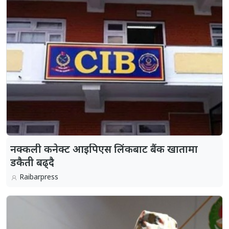
नक्कली कनेक्ट आइपिएस लिंकबाट बैंक खातामा
डकैती बढ्दै
Raibarpress