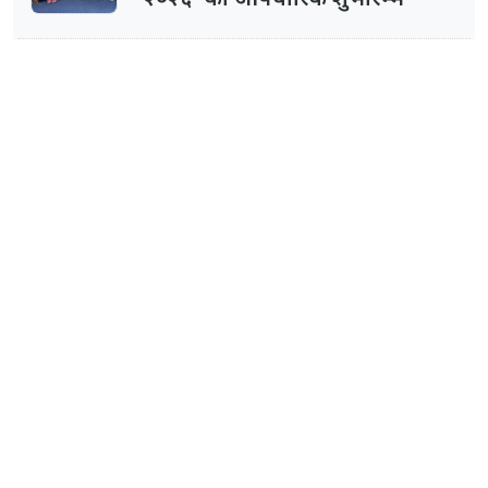
२०२६’ को औपचारिक शुभारम्भ
आज तीनवटा संसदीय समितिका बैठक
बस्दै
कक्षा १२ को मौका परीक्षाको नतिजा
सार्वजनिक
२५० को सामान खरिद गर्दा १०
लाखको बम्पर पुरस्कार