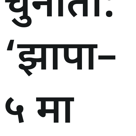
चुनौती:
‘झापा–
५ मा