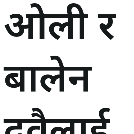
ओली र
बालेन