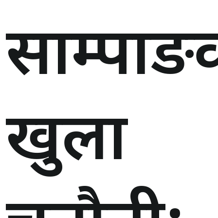
साम्पाङ
खुला