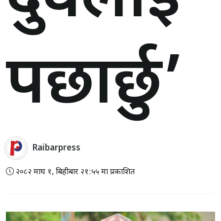
दुवैलाई
पछार्छु’
Raibarpress
२०८२ माघ १, बिहीबार २१:५५ मा प्रकाशित