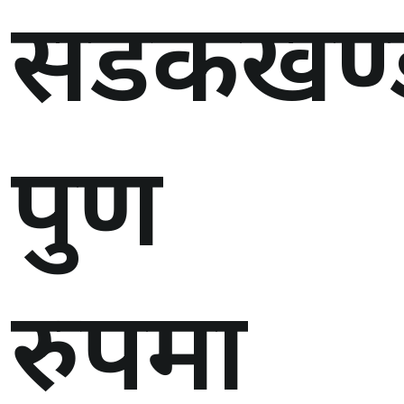
सडकखण्
पुर्ण
रुपमा