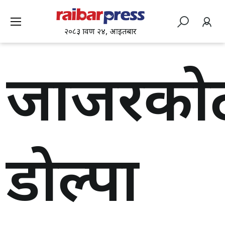
२०८३ श्रावण २४, आइतबार
जाजरको
डोल्पा