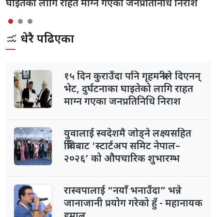
घाइतेको लागि राहत माग्न गएका जनप्रतिनिधि निराश
धेरै पढिएका
१५ दिन कुराउँदा पनि गृहमन्त्रीले दिएनन्
भेट, दुर्घटनाका घाइतेको लागि राहत
माग्न गएका जनप्रतिनिधि निराश
युवालाई स्वदेशमै जोड्ने लक्ष्यसहित
त्रिविबाट ‘स्टार्टअप समिट नेपाल–
२०२६’ को औपचारिक शुभारम्भ
रास्वपालाई “नयाँ भनाउँदा” भन्ने
जानाजानी प्रयोग गरेको हुँ - महानायक
हमाल