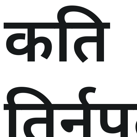
कति
तिर्नुप