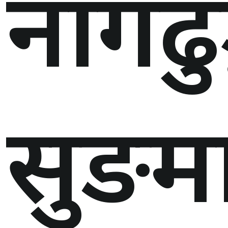
नागढुङ
सुरुङमा