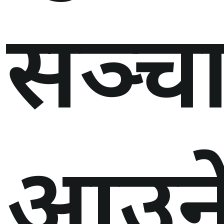
सञ्च
आउने