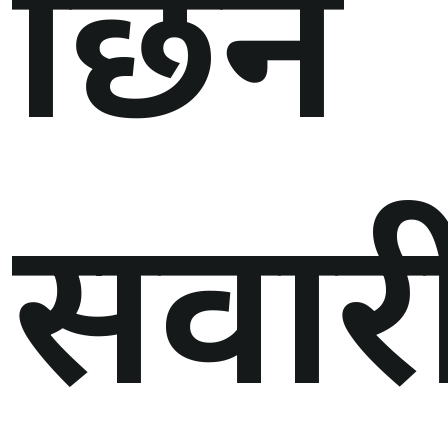
छिर्ने
सवार