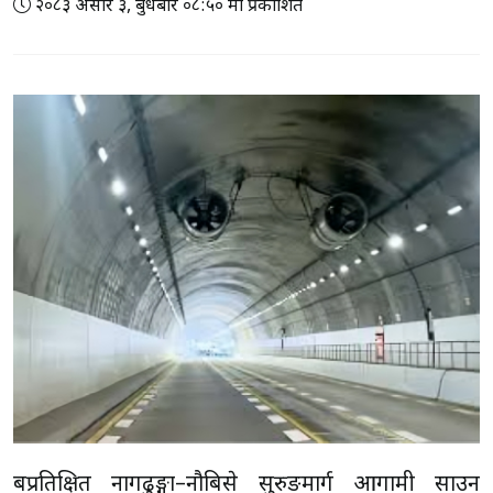
२०८३ असार ३, बुधबार ०८:५० मा प्रकाशित
बहुप्रतिक्षित नागढुङ्गा–नौबिसे सुरुङमार्ग आगामी साउन