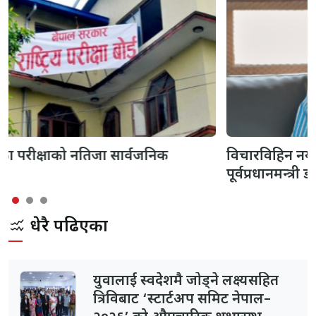
विचारविहिन नयाँ दलले देशको विकास गर्न सक्दैनन् -
पूर्वप्रधानमन्त्री डा. भट्टराई
धेरै पढिएका
युवालाई स्वदेशमै जोड्ने लक्ष्यसहित
त्रिविबाट ‘स्टार्टअप समिट नेपाल–