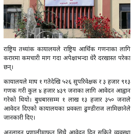
राष्ट्रिय तथ्यांक कार्यालयले राष्ट्रिय आर्थिक गणनाका लागि
करारमा कर्मचारी माग गर्दा अपेक्षाभन्दा धेरै दरखास्त परेका
छन्।
कार्यालयले माघ १ गतेदेखि ५२६ सुपरिवेक्षक र ३ हजार ९१३
गणक गरी कुल ४ हजार ४३९ जनाका लागि आवेदन आह्वान
गरेको थियो। बुधबारसम्म १ लाख १३ हजार ३५० जनाले
आवेदन दिएको कार्यालयका प्रवक्ता ढुण्डीराज लामिछानेले
जानकारी दिए।
अनलाइन प्रणालीमार्फत सिधै आवेदन दिन सकिने व्यवस्था