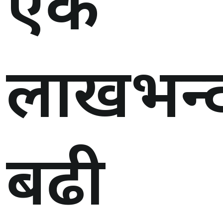
एक
लाखभन्
बढी