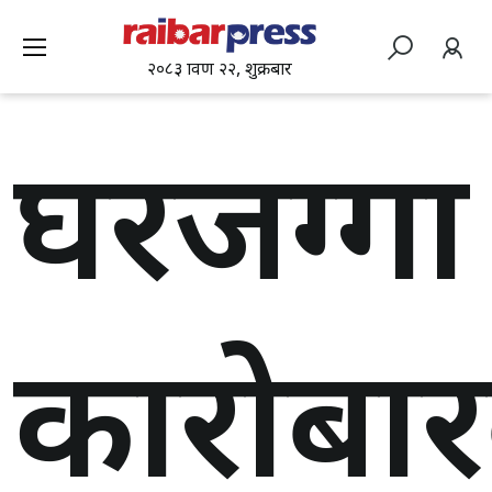
२०८३ श्रावण २२, शुक्रबार
घरजग्गा
कारोबा