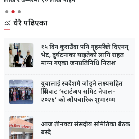
लाख र बम्परमा १० लाख पाइने
धेरै पढिएका
१५ दिन कुराउँदा पनि गृहमन्त्रीले दिएनन्
भेट, दुर्घटनाका घाइतेको लागि राहत
माग्न गएका जनप्रतिनिधि निराश
युवालाई स्वदेशमै जोड्ने लक्ष्यसहित
त्रिविबाट ‘स्टार्टअप समिट नेपाल–
२०२६’ को औपचारिक शुभारम्भ
आज तीनवटा संसदीय समितिका बैठक
बस्दै